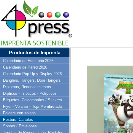
Productos de Imprenta
Calendario de Escritorio 2026
Calendario de Pared 2026
Calendario Pop Up y Display 2026
Danglers, Hangers, Door Hangers
Diplomas, Reconocimientos
Dípticos - Trípticos - Polípticos
Etiquetas, Calcomanías / Stickers
Flyer - Volante - Hoja Membretada
Folders con solapa
Posters, Carteles
Sobres / Envelopes
Tarjetas de Presentación, Postales