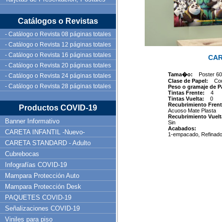
Catálogos o Revistas
- Catálogo o Revista 08 páginas totales
- Catálogo o Revista 12 páginas totales
- Catálogo o Revista 16 páginas totales
CAR
- Catálogo o Revista 20 páginas totales
Tama�o:
Poster 6
- Catálogo o Revista 24 páginas totales
Clase de Papel:
Co
- Catálogo o Revista 28 páginas totales
Peso o gramaje de 
Tintas Frente:
4
Tintas Vuelta:
0
Recubrimiento Frent
Productos COVID-19
Acuoso Mate Plasta
Recubrimiento Vuelt
Banner Informativo
Sin
Acabados:
CARETA INFANTIL -Nuevo-
1-empacado, Refinad
CARETA STANDARD - Adulto
Cubrebocas
Infografías COVID-19
Mampara Protección Auto
Mampara Protección Desk
PAQUETES COVID-19
Señalizaciones COVID-19
Viniles para piso