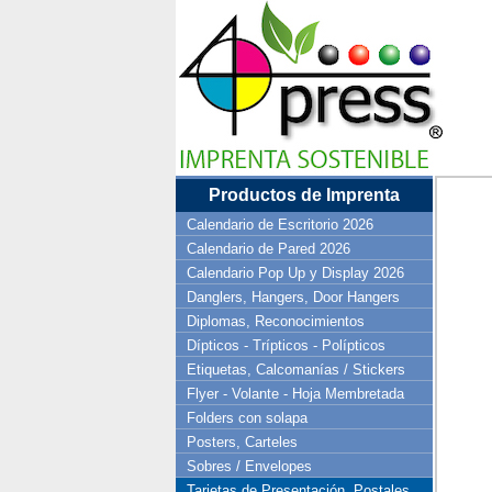
Productos de Imprenta
Calendario de Escritorio 2026
Calendario de Pared 2026
Calendario Pop Up y Display 2026
Danglers, Hangers, Door Hangers
Diplomas, Reconocimientos
Dípticos - Trípticos - Polípticos
Etiquetas, Calcomanías / Stickers
Flyer - Volante - Hoja Membretada
Folders con solapa
Posters, Carteles
Sobres / Envelopes
Tarjetas de Presentación, Postales