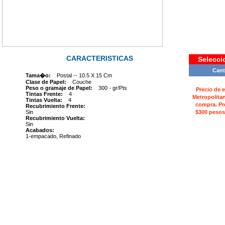
CARACTERISTICAS
Selecci
Cant
Tama�o:
Postal -- 10.5 X 15 Cm
Clase de Papel:
Couche
Peso o gramaje de Papel:
300 - gr/Pts
Precio de 
Tintas Frente:
4
Metropolita
Tintas Vuelta:
4
compra. Pr
Recubrimiento Frente:
Sin
$300 pesos
Recubrimiento Vuelta:
Sin
Acabados:
1-empacado, Refinado