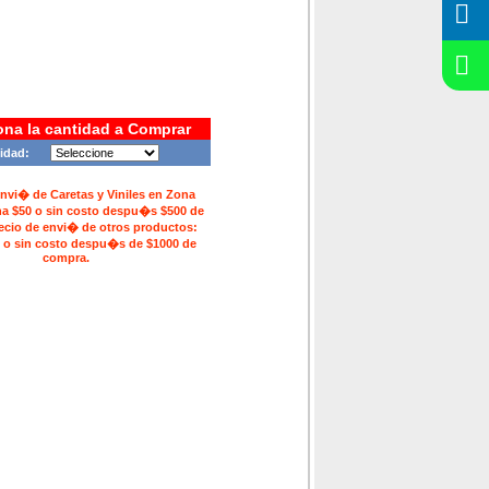
ona la cantidad a Comprar
idad:
envi� de Caretas y Viniles en Zona
na $50 o sin costo despu�s $500 de
ecio de envi� de otros productos:
 o sin costo despu�s de $1000 de
compra.