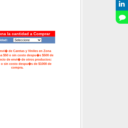
ona la cantidad a Comprar
idad:
envi� de Caretas y Viniles en Zona
na $50 o sin costo despu�s $500 de
ecio de envi� de otros productos:
 o sin costo despu�s de $1000 de
compra.