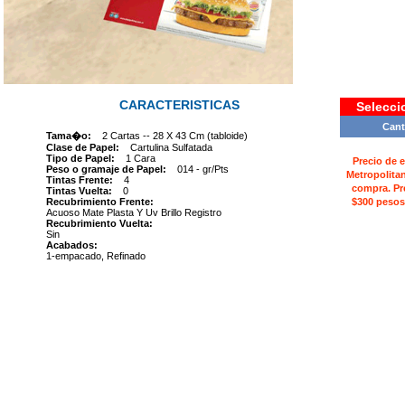
CARACTERISTICAS
Selecci
Cant
Tama�o:
2 Cartas -- 28 X 43 Cm (tabloide)
Clase de Papel:
Cartulina Sulfatada
Tipo de Papel:
1 Cara
Precio de 
Peso o gramaje de Papel:
014 - gr/Pts
Metropolita
Tintas Frente:
4
compra. Pr
Tintas Vuelta:
0
Recubrimiento Frente:
$300 pesos
Acuoso Mate Plasta Y Uv Brillo Registro
Recubrimiento Vuelta:
Sin
Acabados:
1-empacado, Refinado