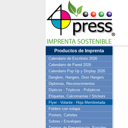
Productos de Imprenta
Calendario de Escritorio 2026
Calendario de Pared 2026
Calendario Pop Up y Display 2026
Danglers, Hangers, Door Hangers
Diplomas, Reconocimientos
Dípticos - Trípticos - Polípticos
Etiquetas, Calcomanías / Stickers
Flyer - Volante - Hoja Membretada
Folders con solapa
Posters, Carteles
Sobres / Envelopes
Tarjetas de Presentación, Postales