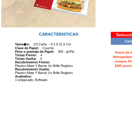
CARACTERISTICAS
Selecci
Cant
Tama�o:
1/3 Carta -- 9.3 X 21.5 Cm
Clase de Papel:
Couche
Peso o gramaje de Papel:
350 - gr/Pts
Precio de 
Tintas Frente:
4
Metropolita
Tintas Vuelta:
4
compra. Pr
Recubrimiento Frente:
Plastico Mate Y Barniz Uv Brillo Registro
$300 pesos
Recubrimiento Vuelta:
Plastico Mate Y Barniz Uv Brillo Registro
Acabados:
1-empacado, Refinado