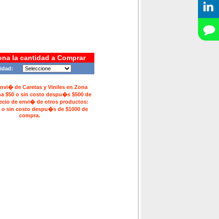
ona la cantidad a Comprar
idad:
envi� de Caretas y Viniles en Zona
na $50 o sin costo despu�s $500 de
ecio de envi� de otros productos:
 o sin costo despu�s de $1000 de
compra.