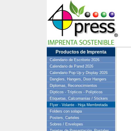
Productos de Imprenta
Calendario de Escritorio 2026
Calendario de Pared 2026
Calendario Pop Up y Display 2026
Danglers, Hangers, Door Hangers
Diplomas, Reconocimientos
Dípticos - Trípticos - Polípticos
Etiquetas, Calcomanías / Stickers
Flyer - Volante - Hoja Membretada
Folders con solapa
Posters, Carteles
Sobres / Envelopes
Tarjetas de Presentación, Postales