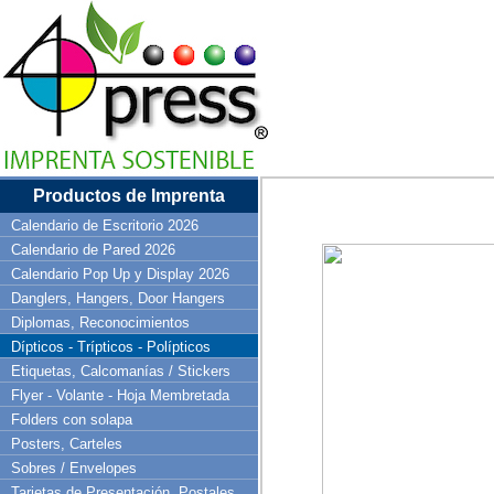
Productos de Imprenta
Calendario de Escritorio 2026
Calendario de Pared 2026
Calendario Pop Up y Display 2026
Danglers, Hangers, Door Hangers
Diplomas, Reconocimientos
Dípticos - Trípticos - Polípticos
Etiquetas, Calcomanías / Stickers
Flyer - Volante - Hoja Membretada
Folders con solapa
Posters, Carteles
Sobres / Envelopes
Tarjetas de Presentación, Postales