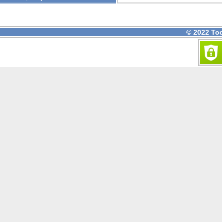
Informe Anual de Sostenibilidad
Bolsa de trabaj
Prueba de Color/Color proof
Detalle de Nuestro Producto
© 2022 To