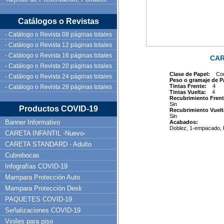
Catálogos o Revistas
- Catálogo o Revista 08 páginas totales
- Catálogo o Revista 12 páginas totales
- Catálogo o Revista 16 páginas totales
CAR
- Catálogo o Revista 20 páginas totales
Clase de Papel:
Co
- Catálogo o Revista 24 páginas totales
Peso o gramaje de 
Tintas Frente:
4
- Catálogo o Revista 28 páginas totales
Tintas Vuelta:
4
Recubrimiento Frent
Sin
Productos COVID-19
Recubrimiento Vuelt
Sin
Banner Informativo
Acabados:
Doblez, 1-empacado, 
CARETA INFANTIL -Nuevo-
CARETA STANDARD - Adulto
Cubrebocas
Infografías COVID-19
Mampara Protección Auto
Mampara Protección Desk
PAQUETES COVID-19
Señalizaciones COVID-19
Viniles para piso