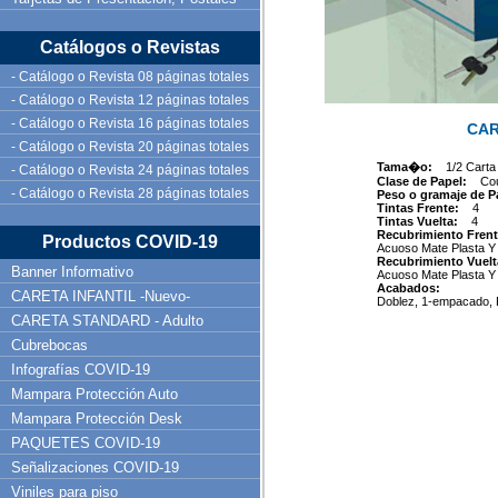
Catálogos o Revistas
- Catálogo o Revista 08 páginas totales
- Catálogo o Revista 12 páginas totales
- Catálogo o Revista 16 páginas totales
CAR
- Catálogo o Revista 20 páginas totales
Tama�o:
1/2 Carta
- Catálogo o Revista 24 páginas totales
Clase de Papel:
Co
- Catálogo o Revista 28 páginas totales
Peso o gramaje de 
Tintas Frente:
4
Tintas Vuelta:
4
Recubrimiento Frent
Productos COVID-19
Acuoso Mate Plasta Y 
Recubrimiento Vuelt
Banner Informativo
Acuoso Mate Plasta Y 
Acabados:
CARETA INFANTIL -Nuevo-
Doblez, 1-empacado, 
CARETA STANDARD - Adulto
Cubrebocas
Infografías COVID-19
Mampara Protección Auto
Mampara Protección Desk
PAQUETES COVID-19
Señalizaciones COVID-19
Viniles para piso