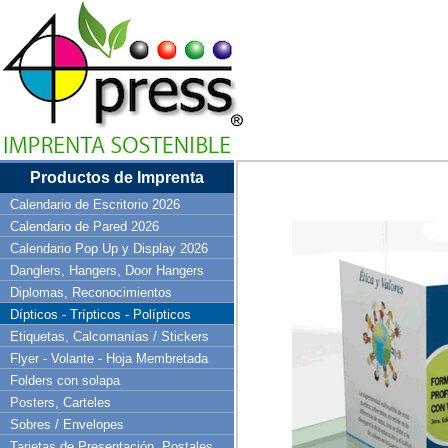
Productos de Imprenta
Calendario de Escritorio 2026
Calendario de Pared 2026
Calendario Pop Up y Display 2026
Danglers, Hangers, Door Hangers
Diplomas, Reconocimientos
Dípticos - Trípticos - Polípticos
Etiquetas, Calcomanías / Stickers
Flyer - Volante - Hoja Membretada
Folders con solapa
Posters, Carteles
Sobres / Envelopes
Tarjetas de Presentación, Postales