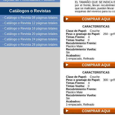
EL TAMAÑO QUE SE INDICA ES 
por el frente, llevan recubrimie
que se maltraten, pueden llevar 
Catálogos o Revistas
esquinas del reverso para su co
- Catálogo o Revista 08 páginas totales
COMPRAR AQUI
- Catálogo o Revista 12 páginas totales
CARACTERISTICAS
- Catálogo o Revista 16 páginas totales
Clase de Papel:
Couche
- Catálogo o Revista 20 páginas totales
Peso o gramaje de Papel:
250 - gr/
Tintas Frente:
4
- Catálogo o Revista 24 páginas totales
Tintas Vuelta:
0
Recubrimiento Frente:
- Catálogo o Revista 28 páginas totales
Plastico Mate
Recubrimiento Vuelta:
Sin
Acabados:
1-empacado, Refinado
COMPRAR AQUI
CARACTERISTICAS
Clase de Papel:
Couche
Peso o gramaje de Papel:
300 - gr/
Tintas Frente:
4
Tintas Vuelta:
0
Recubrimiento Frente:
Plastico Mate
Recubrimiento Vuelta:
Sin
Acabados:
1-empacado, Refinado
COMPRAR AQUI