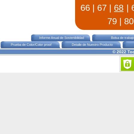
66
|
67
|
68
|
79
|
80
Informe Anual de Sostenibilidad
Bolsa de trabaj
Prueba de Color/Color proof
Detalle de Nuestro Producto
© 2022 To