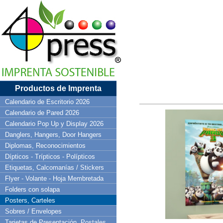
Productos de Imprenta
Calendario de Escritorio 2026
Calendario de Pared 2026
Calendario Pop Up y Display 2026
Danglers, Hangers, Door Hangers
Diplomas, Reconocimientos
Dípticos - Trípticos - Polípticos
Etiquetas, Calcomanías / Stickers
Flyer - Volante - Hoja Membretada
Folders con solapa
Posters, Carteles
Sobres / Envelopes
Tarjetas de Presentación, Postales